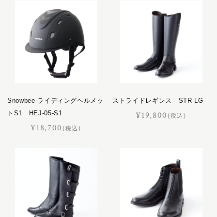
キャバレッティ
レザーケア用品
ギャロップ
コートリー
おすすめギフト
サッチェル
サドラリー
価格見直しました
ジェラード
ジャンヌ
オーダーメイド
Snowbee ライディングヘルメッ
ストライドレギンス STR-LG
シューホーン
トS1 HEJ-05-S1
¥19,800
スクエア
(税込)
¥18,700
(税込)
スフレ
セクション
ポイント交換品
ディアマン
ドムス
ドレッサージュ
トロット
ニネット