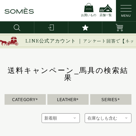
お買いもの
店舗一覧
MENU
新作
ブライドルレザー
イージー
LINE公式アカウント ｜
アンケート回答で【ネッ
イノベーション
バッグ・かばん
コードバン
イルザ
ヴァーレンドルフ
送料キャンペーン_馬具の検索結
財布
カーフレザー
ウーブン
果
エグゼクティブ
革小物
防水レザー
エリテ
エリン
CATEGORY
LEATHER
SERIES
ベルト
オークス
オフィサー
インテリア
オルター
馬具
キーフォブ