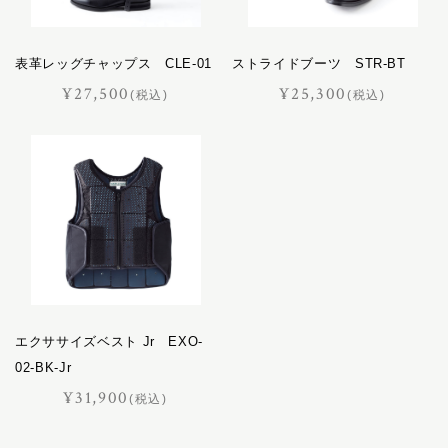
バケット
パスチャー
表革レッグチャップス CLE-01
ストライドブーツ STR-BT
パッサージュ
¥27,500
¥25,300
(税込)
(税込)
ハーネス
ハノーバー
ハロン
バロン
ピッコラ
ピルエット
ピント
ファセット
フェル
エクササイズベスト Jr EXO-
プランス
02-BK-Jr
フリージアン
¥31,900
(税込)
ブルトン
フロイント