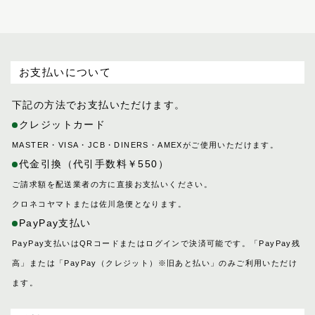
プログレス
ホースマン
レイヤー
レインズ
お支払いについて
ロイヤル
下記の方法でお支払いただけます。
LIFE IN A NORTHERN LAND
クレジットカード
M
MASTER・VISA・JCB・DINERS・AMEXがご使用いただけます。
SOK
代金引換（代引手数料￥550）
ご請求額を配送業者の方に直接お支払いください。
クロネコヤマトまたは佐川急便となります。
PayPay支払い
PayPay支払いはQRコードまたはログインで決済可能です。「PayPay残
高」または「PayPay（クレジット）※旧あと払い」のみご利用いただけ
ます。