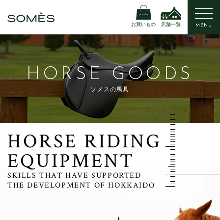
お買いもの
店舗一覧
MENU
HORSE GOODS
ソメスの馬具
HORSE RIDING
EQUIPMENT
SKILLS THAT HAVE SUPPORTED
THE DEVELOPMENT OF HOKKAIDO