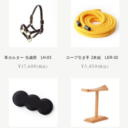
キャバレッティ
乗馬鞍
ギャロップ
レース鞍
コートリー
調教鞍
サッチェル
腹帯
サドラリー
アブミ・アブミ革
ジェラード
頭絡
ジャンヌ
革ホルター 当歳用 LH-03
ロープ引き手 2本組 LER-02
手綱
シューホーン
¥17,600
¥3,850
肢巻き
(税込)
(税込)
スクエア
パッド
スフレ
調教道具
セクション
厩舎用品
ディアマン
ドムス
レザーケア
ドレッサージュ
レザーケア用品
トロット
ニネット