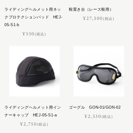
おすすめギフト
バケット
ライディングヘルメット用ネッ
鞍置き台（レース鞍用）
パスチャー
価格見直しました
クプロテクションパッド HEJ-
¥27,500
(税込)
パッサージュ
05-S1-b
ハーネス
オーダーメイド
¥550
(税込)
ハノーバー
ハロン
バロン
ピッコラ
ポイント交換品
ピルエット
ピント
ファセット
フェル
プランス
ライディングヘルメット用イン
ゴーグル GON-01/GON-02
フリージアン
ナーキャップ HEJ-05-S1-a
¥2,530
(税込)
ブルトン
¥2,750
(税込)
フロイント