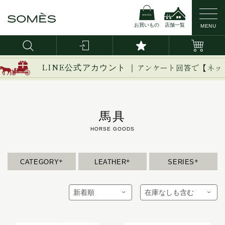
お買いもの
店舗一覧
MENU
新作
ブライドルレザー
イージー
LINE公式アカウント ｜
アンケート回答で【ネッ
イノベーション
バッグ・かばん
コードバン
イルザ
ヴァーレンドルフ
馬具
財布
カーフレザー
ウーブン
エグゼクティブ
革小物
防水レザー
エリテ
CATEGORY
LEATHER
SERIES
エリン
ベルト
オークス
オフィサー
インテリア
オルター
馬具
キーフォブ