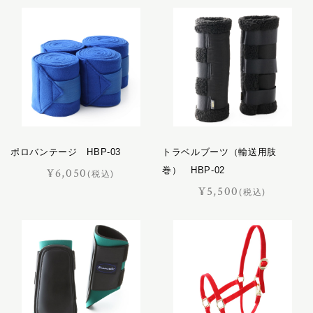
プログレス
ホースマン
レイヤー
レインズ
ロイヤル
LIFE IN A NORTHERN LAND
M
SOK
ポロバンテージ HBP-03
トラベルブーツ（輸送用肢
巻） HBP-02
¥6,050
(税込)
¥5,500
(税込)