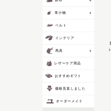
財布
コートリー
レザーケア用品
サッチェル
革小物
サドラリー
おすすめギフト
ジェラード
ベルト
ジャンヌ
シューホーン
価格見直しました
インテリア
スクエア
スフレ
オーダーメイド
ト
馬具
セクション
ディアマン
レザーケア用品
ドムス
ドレッサージュ
ポイント交換品
トロット
おすすめギフト
ニネット
バケット
価格見直しました
パスチャー
パッサージュ
オーダーメイド
ハーネス
ハノーバー