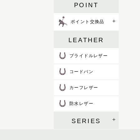
POINT
ハロン
バロン
ポイント交換品
ピッコラ
ピルエット
ピント
LEATHER
ファセット
フェル
ブライドルレザー
プランス
フリージアン
コードバン
ブルトン
フロイント
カーフレザー
プログレス
ホースマン
防水レザー
レイヤー
レインズ
ロイヤル
SERIES
LIFE IN A NORTHERN LAND
M