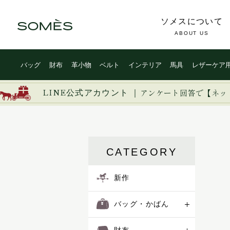
ソメスについて
ABOUT US
バッグ
財布
革小物
ベルト
インテリア
馬具
レザーケア
新作
ブライドルレザー
イージー
イノベーション
イルザ
LINE公式アカウント ｜
バッグ・かばん
コードバン
アンケート回答で【ネッ
ヴァーレンドルフ
ウーブン
財布
カーフレザー
エグゼクティブ
エリテ
革小物
防水レザー
CATEGORY
エリン
オークス
ベルト
オフィサー
新作
オルター
インテリア
キーフォブ
バッグ・かばん
キャバレッティ
馬具
ギャロップ