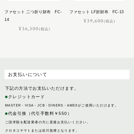
バケット
ファセット 二つ折り財布 FC-
ファセット LF折財布 FC-13
パスチャー
14
¥39,600
パッサージュ
(税込)
¥36,300
(税込)
ハーネス
ハノーバー
ハロン
バロン
ピッコラ
ピルエット
お支払いについて
ピント
下記の方法でお支払いただけます。
ファセット
クレジットカード
フェル
プランス
MASTER・VISA・JCB・DINERS・AMEXがご使用いただけます。
代金引換（代引手数料￥550）
フリージアン
ブルトン
ご請求額を配送業者の方に直接お支払いください。
フロイント
クロネコヤマトまたは佐川急便となります。