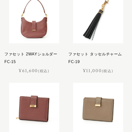
キャバレッティ
レザーケア用品
ギャロップ
コートリー
おすすめギフト
サッチェル
サドラリー
価格見直しました
ジェラード
ファセット 2WAYショルダー
ジャンヌ
ファセット タッセルチャーム
オーダーメイド
FC-15
FC-19
シューホーン
¥61,600
¥11,000
スクエア
(税込)
(税込)
スフレ
セクション
ポイント交換品
ディアマン
ドムス
ドレッサージュ
トロット
ニネット