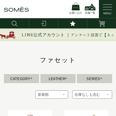
お買いもの
店舗一覧
MENU
新作
ブライドルレザー
イージー
LINE公式アカウント ｜
アンケート回答で【ネッ
イノベーション
バッグ・かばん
コードバン
イルザ
ヴァーレンドルフ
ファセット
財布
カーフレザー
ウーブン
エグゼクティブ
革小物
防水レザー
エリテ
CATEGORY
LEATHER
SERIES
エリン
ベルト
オークス
オフィサー
インテリア
オルター
馬具
キーフォブ