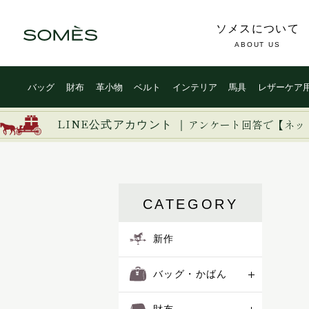
ソメスについて
ABOUT US
バッグ
財布
革小物
ベルト
インテリア
馬具
レザーケア
新作
ブライドルレザー
イージー
イノベーション
イルザ
LINE公式アカウント ｜
バッグ・かばん
コードバン
アンケート回答で【ネッ
ヴァーレンドルフ
ウーブン
財布
カーフレザー
エグゼクティブ
エリテ
革小物
防水レザー
CATEGORY
エリン
オークス
ベルト
オフィサー
新作
オルター
インテリア
キーフォブ
バッグ・かばん
キャバレッティ
馬具
ギャロップ