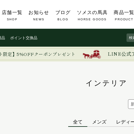
店舗一覧
お知らせ
ブログ
ソメスの馬具
商品一
SHOP
NEWS
BLOG
HORSE GOODS
PRODUCT
用品
ポイント交換品
ト限定】5%OFFクーポンプレゼント
LINE公式
インテリア
全て
メンズ
レディ