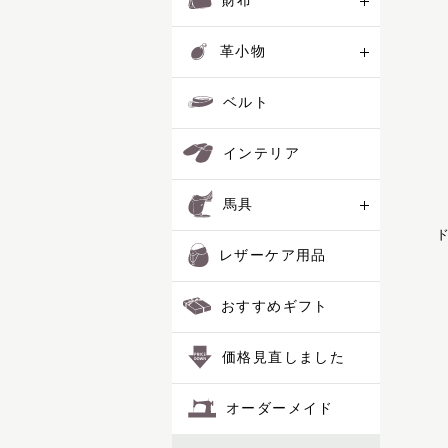
財布
コートリー
レザーケア用品
サッチェル
革小物
サドラリー
おすすめギフト
ジェラード
ベルト
ジャンヌ
シューホーン
価格見直しました
インテリア
スクエア
スフレ
オーダーメイド
馬具
セクション
ディアマン
ド
レザーケア用品
ドムス
ドレッサージュ
ポイント交換品
トロット
おすすめギフト
ニネット
バケット
価格見直しました
パスチャー
パッサージュ
オーダーメイド
ハーネス
ハノーバー