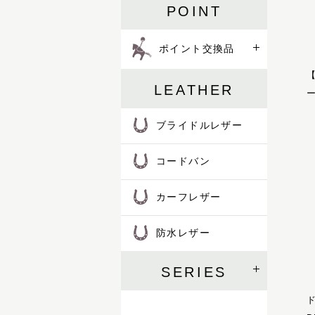
POINT
ハロン
バロン
ポイント交換品
ピッコラ
ピルエット
ピント
LEATHER
ー
ファセット
フェル
ブライドルレザー
プランス
フリージアン
コードバン
ブルトン
フロイント
カーフレザー
プログレス
ホースマン
防水レザー
レイヤー
レインズ
ロイヤル
SERIES
LIFE IN A NORTHERN LAND
M