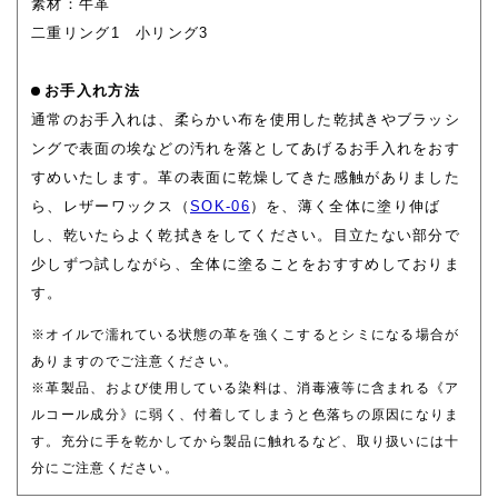
素材：牛革
二重リング1 小リング3
お手入れ方法
通常のお手入れは、柔らかい布を使用した乾拭きやブラッシ
ングで表面の埃などの汚れを落としてあげるお手入れをおす
すめいたします。革の表面に乾燥してきた感触がありました
ら、レザーワックス（
SOK-06
）を、薄く全体に塗り伸ば
し、乾いたらよく乾拭きをしてください。目立たない部分で
少しずつ試しながら、全体に塗ることをおすすめしておりま
す。
※オイルで濡れている状態の革を強くこするとシミになる場合が
ありますのでご注意ください。
※革製品、および使用している染料は、消毒液等に含まれる《ア
ルコール成分》に弱く、付着してしまうと色落ちの原因になりま
す。充分に手を乾かしてから製品に触れるなど、取り扱いには十
分にご注意ください。