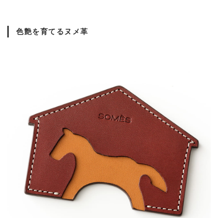
色艶を育てるヌメ革