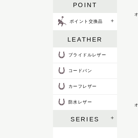
POINT
ハロン
オ
バロン
ポイント交換品
ピッコラ
ピルエット
ピント
LEATHER
ファセット
フェル
ブライドルレザー
プランス
フリージアン
コードバン
ブルトン
フロイント
カーフレザー
プログレス
ホースマン
防水レザー
レイヤー
オ
レインズ
ロイヤル
SERIES
LIFE IN A NORTHERN LAND
M