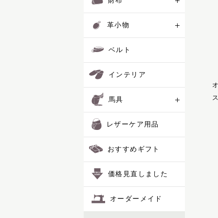
財布
コートリー
レザーケア用品
サッチェル
革小物
サドラリー
おすすめギフト
ジェラード
ベルト
ジャンヌ
シューホーン
価格見直しました
インテリア
スクエア
スフレ
オーダーメイド
ス
馬具
セクション
ディアマン
レザーケア用品
ドムス
ドレッサージュ
ポイント交換品
トロット
おすすめギフト
ニネット
バケット
価格見直しました
パスチャー
パッサージュ
オーダーメイド
ハーネス
ハノーバー