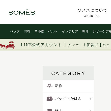
ソメスについて
ABOUT US
バッグ
財布
革小物
ベルト
インテリア
馬具
レザーケア
新作
ブライドルレザー
イージー
イノベーション
イルザ
LINE公式アカウント ｜
バッグ・かばん
コードバン
アンケート回答で【ネッ
ヴァーレンドルフ
ウーブン
財布
カーフレザー
エグゼクティブ
エリテ
革小物
防水レザー
CATEGORY
エリン
オークス
ベルト
オフィサー
新作
オルター
インテリア
キーフォブ
バッグ・かばん
キャバレッティ
馬具
ギャロップ