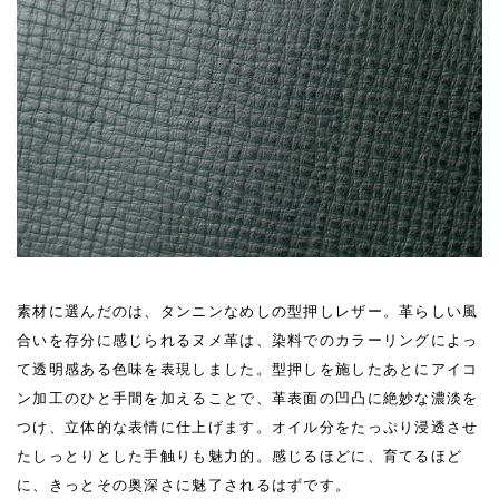
素材に選んだのは、タンニンなめしの型押しレザー。革らしい風
合いを存分に感じられるヌメ革は、染料でのカラーリングによっ
て透明感ある色味を表現しました。型押しを施したあとにアイコ
ン加工のひと手間を加えることで、革表面の凹凸に絶妙な濃淡を
つけ、立体的な表情に仕上げます。オイル分をたっぷり浸透させ
たしっとりとした手触りも魅力的。感じるほどに、育てるほど
に、きっとその奥深さに魅了されるはずです。