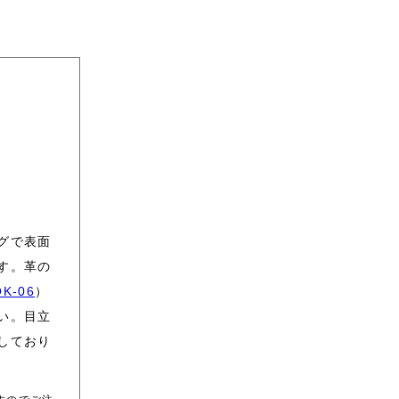
グで表面
す。革の
OK-06
）
い。目立
しており