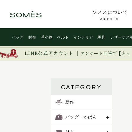
ソメスについて
ABOUT US
バッグ
財布
革小物
ベルト
インテリア
馬具
レザーケア
LINE公式アカウント ｜
アンケート回答で【ネッ
CATEGORY
新作
バッグ・かばん