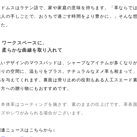
※ドムスはラテン語で、家や家庭の意味を持ちます。「革ならで
職人の手しごとで、おうちで過ごす時間をより豊かに。」そんな
した。
ワークスペースに、
柔らかな曲線を取り入れて
丸いデザインのマウスパッドは、シャープなアイテムが多くなり
回りの空間に、温もりをプラス。ナチュラルなヌメ革も相まって
感を与えてくれます。裏面は滑り止めの役割もある人工スエード
な方への贈り物にもおすすめです。
※本体革はコーティングを施さず、素のままの仕上げです。革表
キズやシワがみられる場合がございます。
関連ニュースはこちらから↓