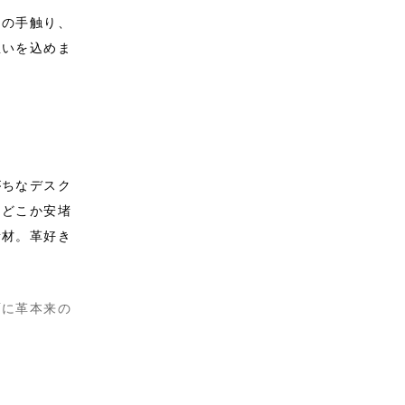
はの手触り、
想いを込めま
がちなデスク
、どこか安堵
素材。革好き
面に革本来の