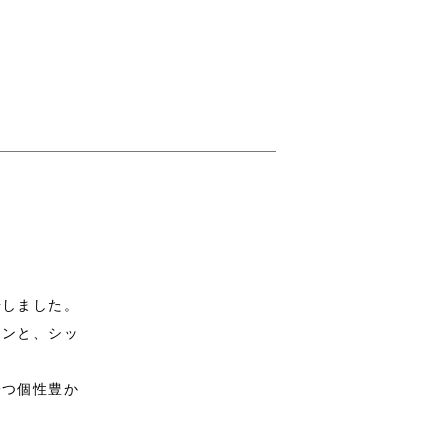
場しました。
ウンと、シッ
一つ個性豊か