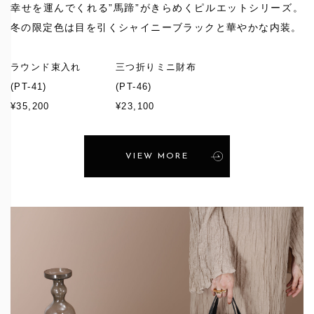
幸せを運んでくれる”馬蹄”がきらめくピルエットシリーズ。
冬の限定色は目を引くシャイニーブラックと華やかな内装。
ラウンド束入れ
三つ折りミニ財布
(PT-41)
(PT-46)
¥35,200
¥23,100
VIEW MORE