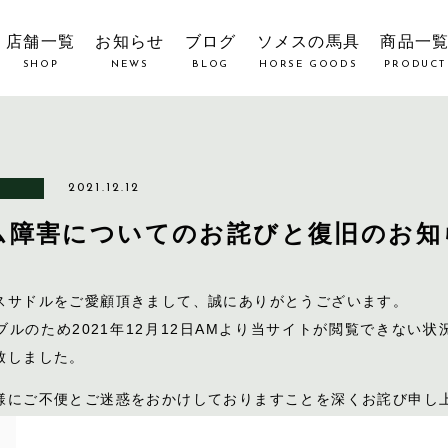
店舗一覧
お知らせ
ブログ
ソメスの馬具
商品一
SHOP
NEWS
BLOG
HORSE GOODS
PRODUCT
2021.12.12
ム障害についてのお詫びと復旧のお知
スサドルをご愛顧頂きまして、誠にありがとうございます。
ブルのため2021年12月12日AMより当サイトが閲覧できない状
致しました。
様にご不便とご迷惑をおかけしておりますことを深くお詫び申し