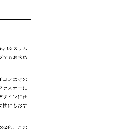
Q-03スリム
プでもお求め
。
イコンはその
ファスナーに
デザインに仕
女性にもおす
の2色。この