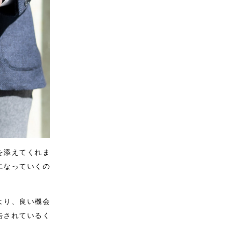
を添えてくれま
になっていくの
より、良い機会
告されているく