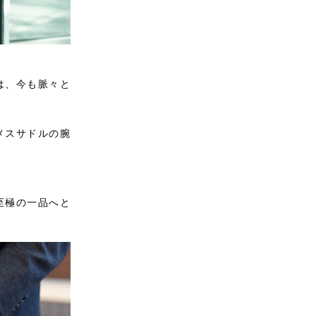
は、今も脈々と
メスサドルの腕
至極の一品へと