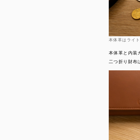
本体革はライト
本体革と内装
二つ折り財布