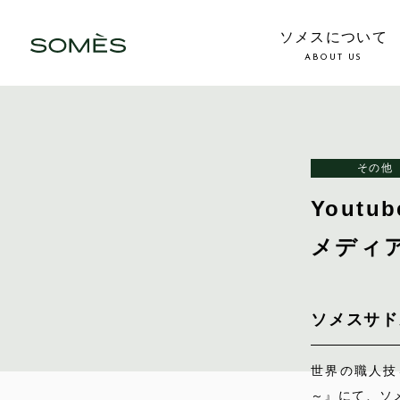
ソメスについて
ABOUT US
その他
Yout
メディ
ソメスサド
世界の職人技を
～』にて、ソ