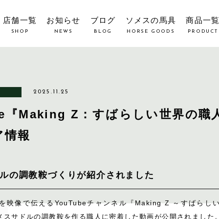
店舗一覧
お知らせ
ブログ
ソメスの馬具
商品一
SHOP
NEWS
BLOG
HORSE GOODS
PRODUCT
2025.11.25
ube『Making Z：すばらしい世界の
ア情報
ルの調教鞍づくりが紹介されました
映像で伝えるYouTubeチャンネル『Making Z ～すばら
メスサドルの調教鞍を作る職人に密着した動画が公開されました