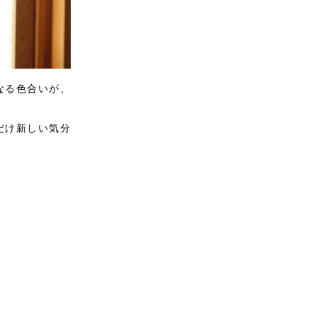
なる色合いが、
だけ新しい気分
。