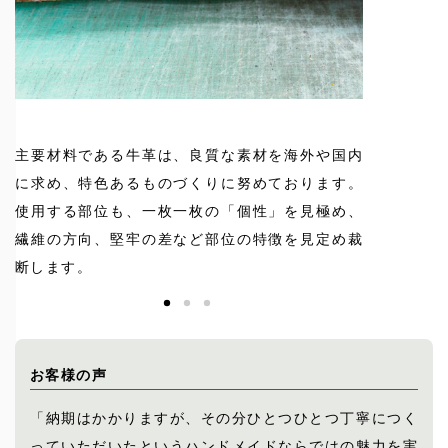
合
主要材料である牛革は、良質な素材を海外や国内
馬具から日
の
に求め、特色あるものづくりに努めております。
経験した一
対
使用する部位も、一枚一枚の「個性」を見極め、
しておりま
繊維の方向、堅牢の差など部位の特徴を見定め裁
を込めもの
断します。
お客様の声
「納期はかかりますが、その分ひとつひとつ丁寧につく
っていただいたというハンドメイドならではの魅力を実