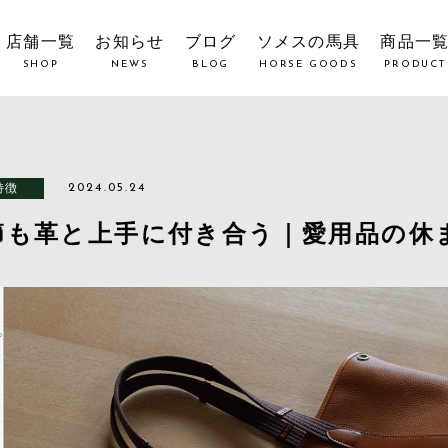
店舗一覧
お知らせ
ブログ
ソメスの馬具
商品一
SHOP
NEWS
BLOG
HORSE GOODS
PRODUCT
特徴
2024.05.24
節も革と上手に付き合う｜愛用品の休