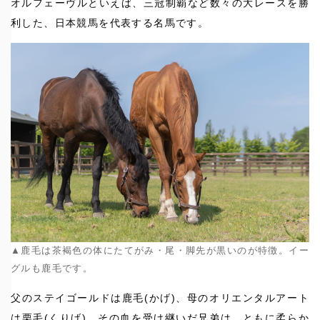
オルフェーヴルといえば、三冠制覇など数々の大レースを勝
利した、日本競馬を代表する名馬です。
▲鹿毛は茶褐色の体にたてがみ・尾・脚先が黒いのが特徴。イー
グルも鹿毛です。
父のステイゴールドは鹿毛(かげ)、母のオリエンタルアート
は栗毛(くりげ)。その血を受け継いだ兄弟は、ともに柔らか