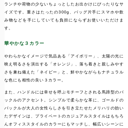
ランチや荷物の少ないちょっとしたお出かけにぴったりなサ
イズです。重さはたったの300g、バッグ片手にスマホや飲
み物などを手にしていても負担にならずお使いいただけま
す。
華やかな３カラー
やわらかなイメージで気品ある「アイボリー」、太陽の光に
映え明るさを演出する「オレンジ」、落ち着きと親しみやす
さを兼ね備えた「ネイビー」と、鮮やかながらもナチュラル
な色にも相性の良い３カラー。
また、ハンドルには幸せを呼ぶモチーフとされる馬蹄型のバ
ックルのアクセント。シンプルで柔らかな革に、ゴールドの
バックルが大人の女性らしさを引き立たせたメリハリの効い
たデザインは、プライベートのカジュアルスタイルはもちろ
んオフィススタイルのカラーにもマッチし、幅広いシーンに