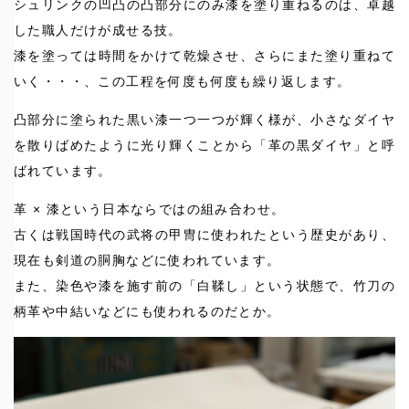
シュリンクの凹凸の凸部分にのみ漆を塗り重ねるのは、卓越
した職人だけが成せる技。
漆を塗っては時間をかけて乾燥させ、さらにまた塗り重ねて
いく・・・、この工程を何度も何度も繰り返します。
凸部分に塗られた黒い漆一つ一つが輝く様が、小さなダイヤ
を散りばめたように光り輝くことから「革の黒ダイヤ」と呼
ばれています。
革 × 漆という日本ならではの組み合わせ。
古くは戦国時代の武将の甲冑に使われたという歴史があり、
現在も剣道の胴胸などに使われています。
また、染色や漆を施す前の「白鞣し」という状態で、竹刀の
柄革や中結いなどにも使われるのだとか。