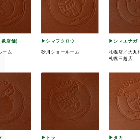
対象店舗)
▶シマフクロウ
▶シマエナガ
ルーム
砂川ショールーム
札幌店／大丸
札幌三越店
ケ
▶トラ
▶タカ