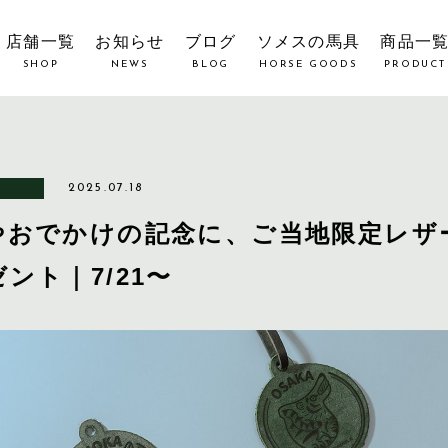
店舗一覧
お知らせ
ブログ
ソメスの馬具
商品一
SHOP
NEWS
BLOG
HORSE GOODS
PRODUCT
2025.07.18
やおでかけの記念に、ご当地限定レザ
ント｜7/21〜