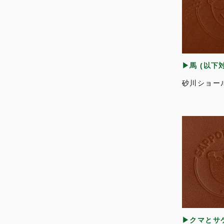
▶馬 (以下
砂川ショー
▶クマとサ