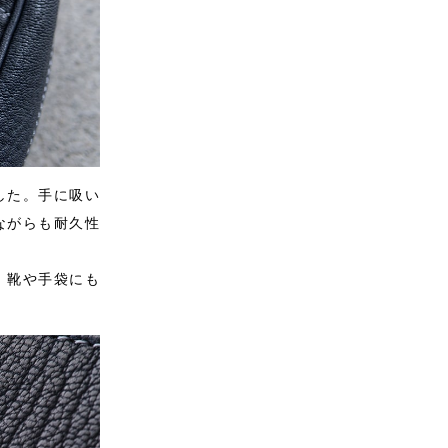
した。手に吸い
ながらも耐久性
。靴や手袋にも