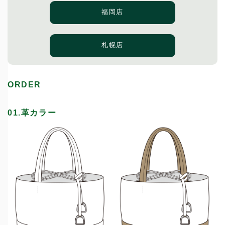
福岡店
札幌店
ORDER
01.革カラー