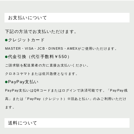
バケット
ポイント交換品
パスチャー
お支払いについて
パッサージュ
ハーネス
下記の方法でお支払いただけます。
ハノーバー
クレジットカード
ハロン
MASTER・VISA・JCB・DINERS・AMEXがご使用いただけます。
バロン
代金引換（代引手数料￥550）
ピッコラ
ご請求額を配送業者の方に直接お支払いください。
ピルエット
クロネコヤマトまたは佐川急便となります。
ピント
PayPay支払い
ファセット
PayPay支払いはQRコードまたはログインで決済可能です。「PayPay残
フェル
高」または「PayPay（クレジット）※旧あと払い」のみご利用いただけ
プランス
ます。
フリージアン
ブルトン
送料について
フロイント