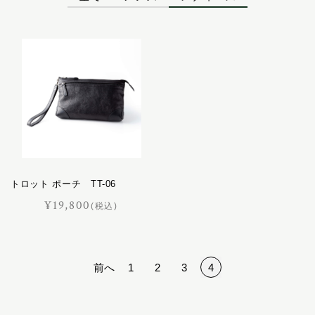
キャバレッティ
文具
ギャロップ
ベルト
コートリー
サッチェル
インテリア
サドラリー
ジェラード
馬具
ジャンヌ
シューホーン
レザーケア用品
スクエア
トロット ポーチ TT-06
スフレ
おすすめギフト
¥19,800
(税込)
セクション
価格見直しました
ディアマン
ドムス
オーダーメイド
前へ
1
2
3
4
ドレッサージュ
トロット
ニネット