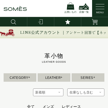
お買いもの
店舗一覧
MENU
新作
ブライドルレザー
イージー
LINE公式アカウント ｜
アンケート回答で【ネッ
イノベーション
バッグ・かばん
コードバン
イルザ
ヴァーレンドルフ
革小物
財布
カーフレザー
ウーブン
エグゼクティブ
革小物
防水レザー
エリテ
スモールレザーグッズ
CATEGORY
LEATHER
SERIES
エリン
名刺入れ/カードケース
オークス
iPhoneケース
オフィサー
キーケース
オルター
キーフォブ
キーホルダー
全て
メンズ
レディース