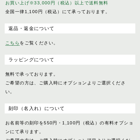
お買い上げ※33,000円（税込）以上で送料無料
プログレス
全国一律1,100円（税込）にて承っております。
ホースマン
レイヤー
返品・返金について
レインズ
ロイヤル
こちら
をご覧ください。
LIFE IN A NORTHERN LAND
M
ラッピングについて
SOK
無料で承っております。
ご希望の方は、ご購入時にオプションより
ご選択くださ
い。
刻印（名入れ）について
お名前等の刻印を550円・1,100円（税込）
の有料オプショ
ンにて承ります。