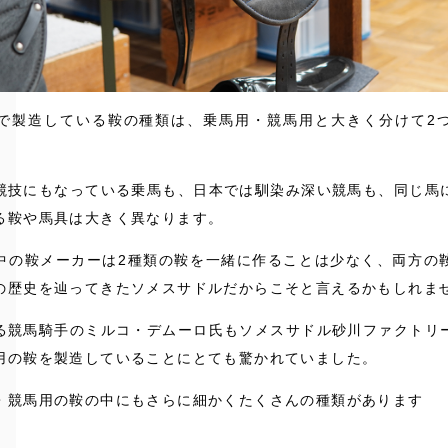
で製造している鞍の種類は、乗馬用・競馬用と大きく分けて2
競技にもなっている乗馬も、日本では馴染み深い競馬も、同じ馬
る鞍や馬具は大きく異なります。
中の鞍メーカーは2種類の鞍を一緒に作ることは少なく、両方の
の歴史を辿ってきたソメスサドルだからこそと言えるかもしれま
る競馬騎手のミルコ・デムーロ氏もソメスサドル砂川ファクトリ
用の鞍を製造していることにとても驚かれていました。
・競馬用の鞍の中にもさらに細かくたくさんの種類があります