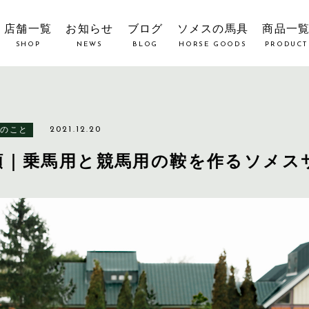
店舗一覧
お知らせ
ブログ
ソメスの馬具
商品一
SHOP
NEWS
BLOG
HORSE GOODS
PRODUCT
具のこと
2021.12.20
類｜乗馬用と競馬用の鞍を作るソメス