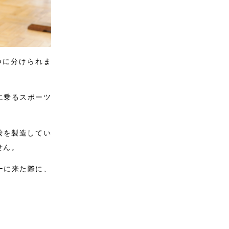
つに分けられま
に乗るスポーツ
鞍を製造してい
せん。
ーに来た際に、