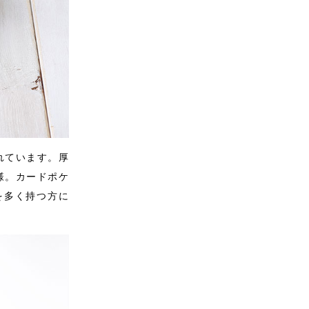
れています。厚
様。カードポケ
を多く持つ方に