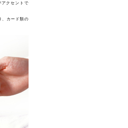
がアクセントで
り、カード類の
。