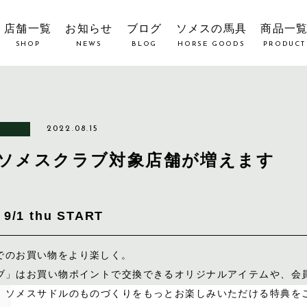
店舗一覧
お知らせ
ブログ
ソメスの馬具
商品一
SHOP
NEWS
BLOG
HORSE GOODS
PRODUCT
2022.08.15
よりソメスクラブ対象店舗が増えます
/1 thu START
でのお買い物をより楽しく。
ブ」はお買い物ポイントで交換できるオリジナルアイテムや、会
、ソメスサドルのものづくりをもっとお楽しみいただける特典を