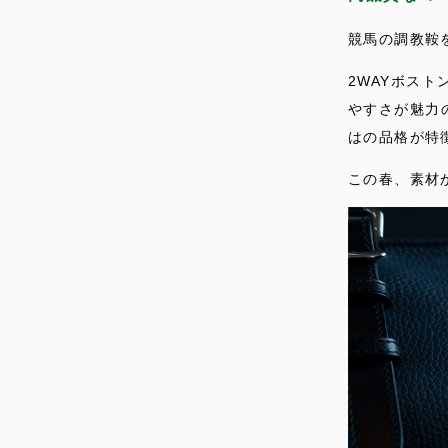
競馬の調教鞍
2WAYボス
やすさが魅力
はの品格が特
この春、素材