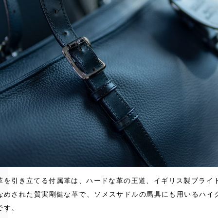
革を引き立てる付属革は、ハードな革の王道、イギリス製ブライ
なめされた質実剛健な革で、ソメスサドルの馬具にも用いるハイ
です。