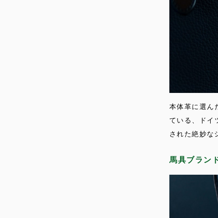
本体革に選ん
ている、ドイ
された絶妙な
馬具ブラン