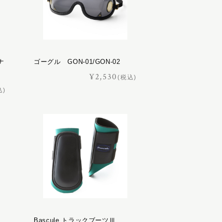
ナ
ゴーグル GON-01/GON-02
¥2,530
(税込)
込)
）
Bascule トラックブーツⅢ