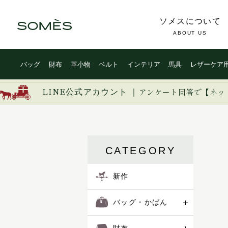
ソメスについて
ABOUT US
バッグ
財布
革小物
ベルト
インテリア
馬具
レザーケア
新作
ブライドルレザー
イージー
イノベーション
イルザ
LINE公式アカウント ｜
バッグ・かばん
コードバン
アンケート回答で【ネッ
ヴァーレンドルフ
ウーブン
財布
カーフレザー
エグゼクティブ
エリテ
革小物
防水レザー
CATEGORY
エリン
オークス
ベルト
オフィサー
新作
オルター
インテリア
キーフォブ
バッグ・かばん
キャバレッティ
馬具
ギャロップ