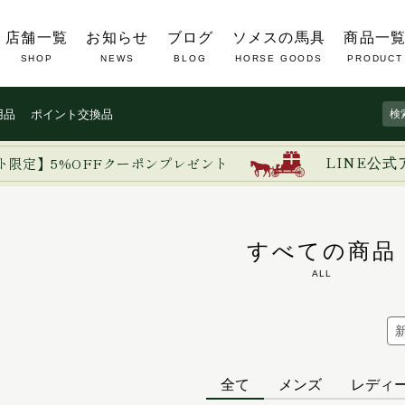
店舗一覧
お知らせ
ブログ
ソメスの馬具
商品一
SHOP
NEWS
BLOG
HORSE GOODS
PRODUCT
用品
ポイント交換品
ト限定】5%OFFクーポンプレゼント
LINE公式
すべての商品
ALL
全て
メンズ
レディ