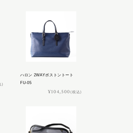
ハロン 2WAYボストントート
FU-05
込)
¥104,500
(税込)