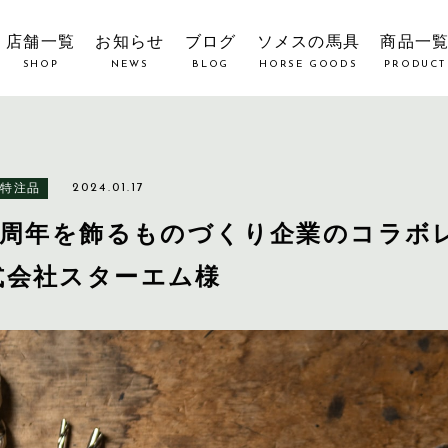
店舗一覧
お知らせ
ブログ
ソメスの馬具
商品一
SHOP
NEWS
BLOG
HORSE GOODS
PRODUCT
る特注品
2024.01.17
00周年を飾るものづくり企業のコラボ
式会社スターエム様