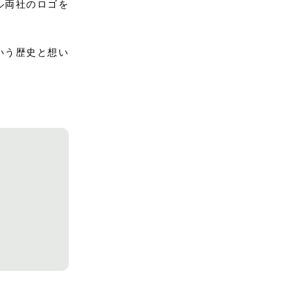
ル両社のロゴを
いう歴史と想い