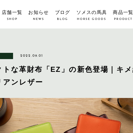
店舗一覧
お知らせ
ブログ
ソメスの馬具
商品一
SHOP
NEWS
BLOG
HORSE GOODS
PRODUCT
2022.09.01
クトな革財布「EZ」の新色登場｜キ
リアンレザー