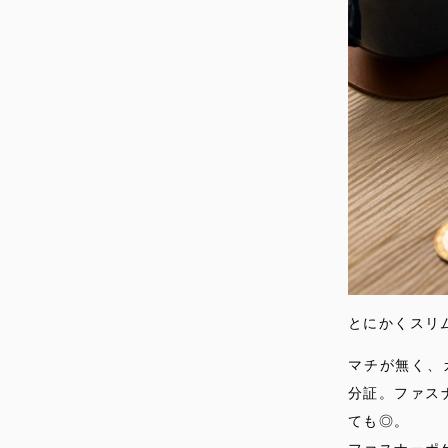
とにかくスリ
マチが無く、
分証。ファス
ても◎。