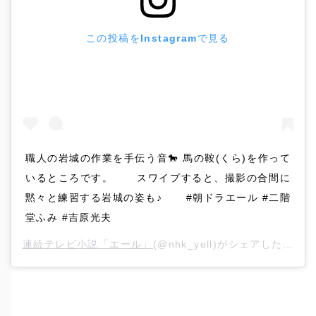
この投稿をInstagramで見る
職人の岩城の作業を手伝う音🐎 馬の鞍(くら)を作って
いるところです。 ⠀⠀ スワイプすると、撮影の合間に
黙々と練習する岩城の姿も♪ ⠀⠀ #朝ドラエール #二階
堂ふみ #吉原光夫
連続テレビ小説「エール」
(@nhk_yell)がシェアした投稿 –