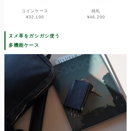
コインケース
純札
¥32,100
¥46,200
ヌメ革をガシガシ使う
多機能ケース