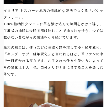
イタリア トスカーナ地方の伝統的な製法でつくる「バケッ
タレザー」。
100%植物性タンニンに革を漬け込んで時間をかけて鞣し、
半液状の油脂に長時間漬け込むことで油入れを行う、今では
数少ない昔ながらの製法を守り続けています。
最大の魅力は、使うほどに色濃く艶を増してゆく経年変化。
「キング・オブ・経年変化」と言われるほど、革ファンの中
で一目置かれる存在です。お手入れの仕方や使い方によって
その変化は十人十色、自分オリジナルに育てることを楽しむ
革です。