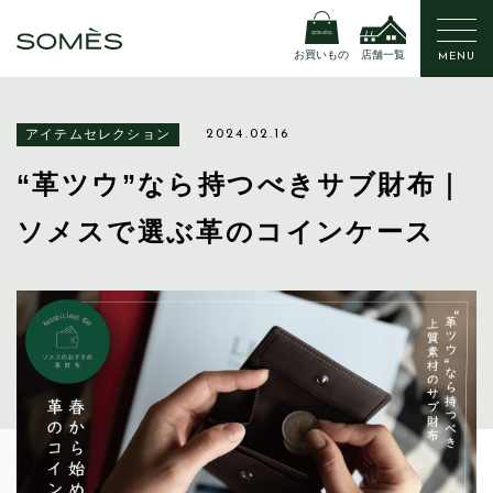
お買いもの
店舗一覧
MENU
アイテムセレクション
2024.02.16
“革ツウ”なら持つべきサブ財布｜
ソメスで選ぶ革のコインケース