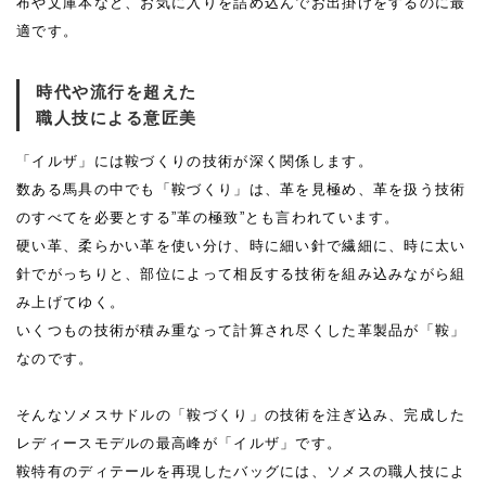
布や文庫本など、お気に入りを詰め込んでお出掛けをするのに最
適です。
時代や流行を超えた
職人技による意匠美
「イルザ」には鞍づくりの技術が深く関係します。
数ある馬具の中でも「鞍づくり」は、革を見極め、革を扱う技術
のすべてを必要とする”革の極致”とも言われています。
硬い革、柔らかい革を使い分け、時に細い針で繊細に、時に太い
針でがっちりと、部位によって相反する技術を組み込みながら組
み上げてゆく。
いくつもの技術が積み重なって計算され尽くした革製品が「鞍」
なのです。
そんなソメスサドルの「鞍づくり」の技術を注ぎ込み、完成した
レディースモデルの最高峰が「イルザ」です。
鞍特有のディテールを再現したバッグには、ソメスの職人技によ