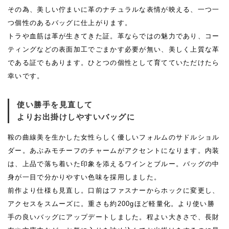
その為、美しい佇まいに革のナチュラルな表情が映える、一つ一
つ個性のあるバッグに仕上がります。
トラや血筋は革が生きてきた証。革ならではの魅力であり、コー
ティングなどの表面加工でごまかす必要が無い、美しく上質な革
である証でもあります。ひとつの個性として育てていただけたら
幸いです。
使い勝手を見直して
よりお出掛けしやすいバッグに
鞍の曲線美を生かした女性らしく優しいフォルムのサドルショル
ダー。あぶみモチーフのチャームがアクセントになります。内装
は、上品で落ち着いた印象を添えるワインとブルー。バッグの中
身が一目で分かりやすい色味を採用しました。
前作より仕様も見直し。口前はファスナーからホックに変更し、
アクセスをスムーズに。重さも約200gほど軽量化。より使い勝
手の良いバッグにアップデートしました。程よい大きさで、長財