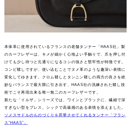
本体革に使用されているフランスの老舗タンナー「HAAS社」製
のカーフレザーは、キメが細かく心地よい手触りで、爪を押し付
けても少し待つと元通りになるコシの強さと堅牢性が特徴です。
コンビ鞣しですが、使い込むことでヌメ革のような趣深い表情に
変化してゆきます。クロム鞣しとタンニン鞣しの両方の良さを絶
妙なバランスで最大限に引き出す、HAAS社の洗練された鞣し技
術でこそ再現出来る唯一無二のカーフレザーです。
新たな「イルザ」シリーズでは、ワインとブラックに、繊細で深
すぎない型をプレス。シックで高級感のある表情を添えました。
ソメスサドルのものづくりを昇華させてくれるタンナー「フラン
ス”HAAS”」