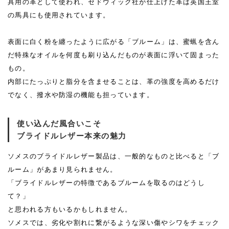
具用の革として使われ、セドウィック社が仕上げた革は英国王室
の馬具にも使用されています。
表面に白く粉を纏ったように広がる「ブルーム」は、蜜蝋を含ん
だ特殊なオイルを何度も刷り込んだものが表面に浮いて固まった
もの。
内部にたっぷりと脂分を含ませることは、革の強度を高めるだけ
でなく、撥水や防湿の機能も担っています。
使い込んだ風合いこそ
ブライドルレザー本来の魅力
ソメスのブライドルレザー製品は、一般的なものと比べると「ブ
ルーム」があまり見られません。
「ブライドルレザーの特徴であるブルームを取るのはどうし
て？」
と思われる方もいるかもしれません。
ソメスでは、劣化や割れに繋がるような深い傷やシワをチェック