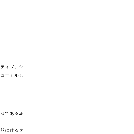
クティブ」シ
ニューアルし
起源である馬
門的に作るタ