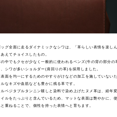
バッグ全面に走るダイナミックなシワは、「革らしい表情を楽し
とあえてチョイスしたもの。
革の中でもクセが少なく一般的に使われるベンズ(牛の背の部分の
く、シワが多いショルダー(肩回りの革)を採用しました。
革表面を均一にするためのやすりがけなどの加工を施していない
ラルなキズや血筋なども豊かに残る革です。
フルベジタブルタンニン鞣しと染料で染め上げたヌメ革は、経年
オイルをたっぷりと含んでいるため、マットな表面は艶やかに、
れと重ねることで、個性を持った表情へと育ちます。