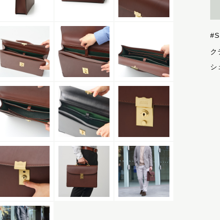
#
ク
シ