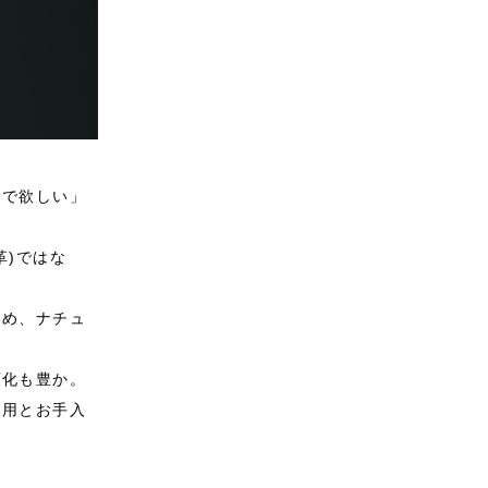
んで欲しい」
革)ではな
ため、ナチュ
変化も豊か。
使用とお手入