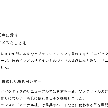
原点に帰り
ソメスらしさを
革替えや細部の改良などブラッシュアップを重ねてきた「エグゼ
リーズ。改めてソメスサドルのものづくりの原点に立ち返り、リ
ました。
厳選した馬具用レザー
エグゼクティブのリニューアルでは素材を一新。ソメスサドルの
具作りにならい、馬具に使われる革を採用しました。
フランスの「アーナル社」は馬具やベルトなどに使われる革を専