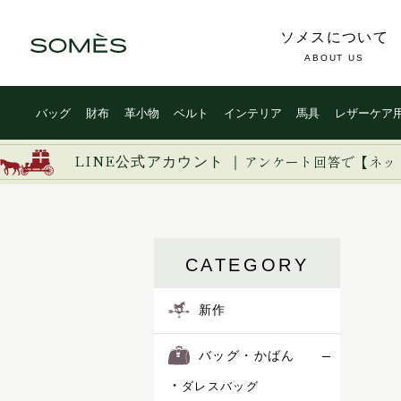
ソメスについて
ABOUT US
バッグ
財布
革小物
ベルト
インテリア
馬具
レザーケア
LINE公式アカウント ｜
アンケート回答で【ネッ
CATEGORY
新作
バッグ・かばん
ダレスバッグ