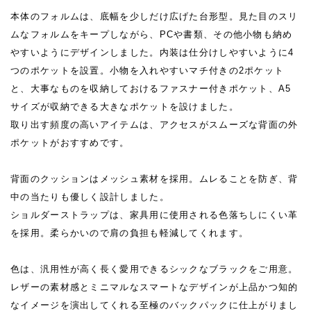
本体のフォルムは、底幅を少しだけ広げた台形型。見た目のスリ
ムなフォルムをキープしながら、PCや書類、その他小物も納め
やすいようにデザインしました。内装は仕分けしやすいように4
つのポケットを設置。小物を入れやすいマチ付きの2ポケット
と、大事なものを収納しておけるファスナー付きポケット、A5
サイズが収納できる大きなポケットを設けました。
取り出す頻度の高いアイテムは、アクセスがスムーズな背面の外
ポケットがおすすめです。
背面のクッションはメッシュ素材を採用。ムレることを防ぎ、背
中の当たりも優しく設計しました。
ショルダーストラップは、家具用に使用される色落ちしにくい革
を採用。柔らかいので肩の負担も軽減してくれます。
色は、汎用性が高く長く愛用できるシックなブラックをご用意。
レザーの素材感とミニマルなスマートなデザインが上品かつ知的
なイメージを演出してくれる至極のバックパックに仕上がりまし