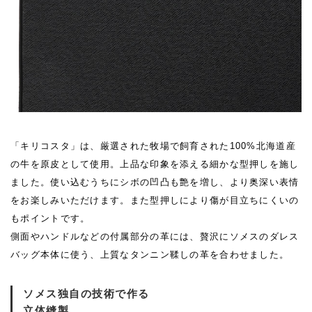
「キリコスタ」は、厳選された牧場で飼育された100%北海道産
の牛を原皮として使用。上品な印象を添える細かな型押しを施し
ました。使い込むうちにシボの凹凸も艶を増し、より奥深い表情
をお楽しみいただけます。また型押しにより傷が目立ちにくいの
もポイントです。
側面やハンドルなどの付属部分の革には、贅沢にソメスのダレス
バッグ本体に使う、上質なタンニン鞣しの革を合わせました。
ソメス独自の技術で作る
立体縫製