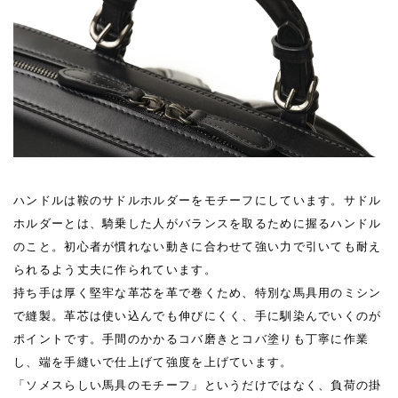
ハンドルは鞍のサドルホルダーをモチーフにしています。サドル
ホルダーとは、騎乗した人がバランスを取るために握るハンドル
のこと。初心者が慣れない動きに合わせて強い力で引いても耐え
られるよう丈夫に作られています。
持ち手は厚く堅牢な革芯を革で巻くため、特別な馬具用のミシン
で縫製。革芯は使い込んでも伸びにくく、手に馴染んでいくのが
ポイントです。手間のかかるコバ磨きとコバ塗りも丁寧に作業
し、端を手縫いで仕上げて強度を上げています。
「ソメスらしい馬具のモチーフ」というだけではなく、負荷の掛