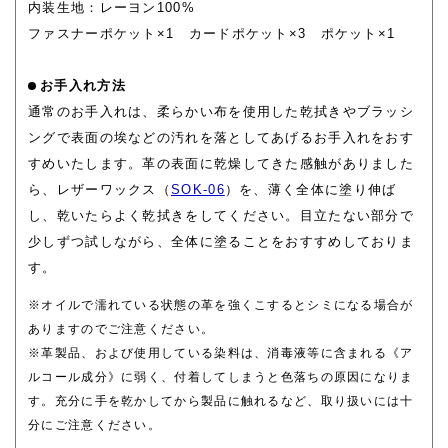
内装生地：レーヨン100%
ファスナーポケット×1 カードポケット×3 ポケット×1
お手入れ方法
通常のお手入れは、柔らかい布を使用した乾拭きやブラッシ
ングで表面の埃などの汚れを落としてあげるお手入れをおす
すめいたします。革の表面に乾燥してきた感触がありました
ら、レザーワックス（
SOK-06
）を、薄く全体に塗り伸ば
し、乾いたらよく乾拭きをしてください。目立たない部分で
少しずつ試しながら、全体に塗ることをおすすめしておりま
す。
※オイルで濡れている状態の革を強くこするとシミになる場合が
ありますのでご注意ください。
※革製品、および使用している染料は、消毒液等に含まれる《ア
ルコール成分》に弱く、付着してしまうと色落ちの原因になりま
す。充分に手を乾かしてから製品に触れるなど、取り扱いには十
分にご注意ください。