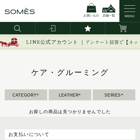
お買いもの
店舗一覧
MENU
新作
ブライドルレザー
イージー
LINE公式アカウント ｜
アンケート回答で【ネッ
イノベーション
バッグ・かばん
コードバン
イルザ
ヴァーレンドルフ
ケア・グルーミング
財布
カーフレザー
ウーブン
エグゼクティブ
革小物
防水レザー
エリテ
CATEGORY
LEATHER
SERIES
エリン
ベルト
オークス
お探しの商品は見つかりませんでした
オフィサー
インテリア
オルター
お支払いについて
馬具
キーフォブ