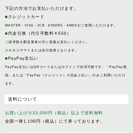
キャバレッティ
乗馬鞍
下記の方法でお支払いただけます。
ギャロップ
レース鞍
クレジットカード
コートリー
調教鞍
MASTER・VISA・JCB・DINERS・AMEXがご使用いただけます。
サッチェル
腹帯
代金引換（代引手数料￥550）
サドラリー
アブミ・アブミ革
ご請求額を配送業者の方に直接お支払いください。
ジェラード
クロネコヤマトまたは佐川急便となります。
頭絡
ジャンヌ
PayPay支払い
手綱
シューホーン
PayPay支払いはQRコードまたはログインで決済可能です。「PayPay残
肢巻き
スクエア
高」または「PayPay（クレジット）※旧あと払い」のみご利用いただけ
パッド
スフレ
ます。
調教道具
セクション
厩舎用品
ディアマン
送料について
ドムス
レザーケア
お買い上げ※33,000円（税込）以上で送料無料
ドレッサージュ
レザーケア用品
全国一律1,100円（税込）にて承っております。
トロット
ニネット