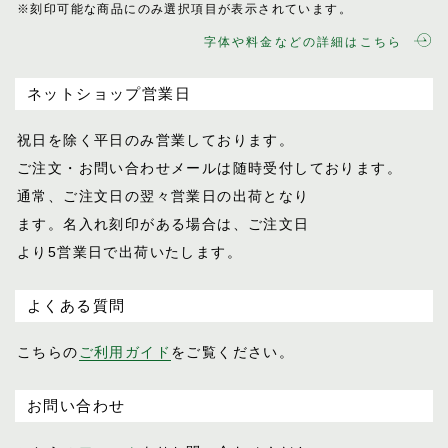
※刻印可能な商品にのみ選択項目が表示されてい
ます。
プログレス
字体や料金などの詳細はこちら
ホースマン
レイヤー
ネットショップ営業日
レインズ
ロイヤル
祝日を除く平日のみ営業しております。
LIFE IN A NORTHERN LAND
ご注文・お問い合わせメールは随時受付し
ております。
M
通常、ご注文日の翌々営業日の出荷となり
SOK
ます。名入れ刻印がある場合は、ご注文日
より5営業日で出荷いたします。
よくある質問
こちらの
ご利用ガイド
をご覧ください。
お問い合わせ