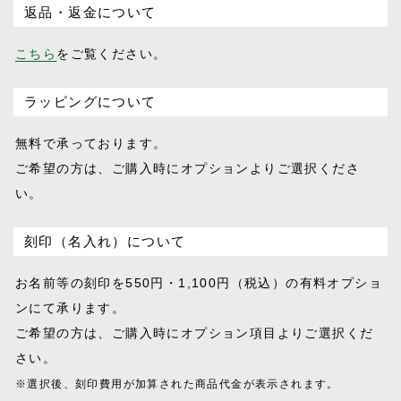
おすすめギフト
返品・返金について
バケット
パスチャー
価格見直しました
こちら
をご覧ください。
パッサージュ
ハーネス
オーダーメイド
ラッピングについて
ハノーバー
ハロン
無料で承っております。
バロン
ご希望の方は、ご購入時にオプションより
ご選択くださ
ピッコラ
い。
ポイント交換品
ピルエット
ピント
刻印（名入れ）について
ファセット
お名前等の刻印を550円・1,100円（税込）
の有料オプショ
フェル
ンにて承ります。
プランス
ご希望の方は、ご購入時にオプション項目
よりご選択くだ
フリージアン
さい。
ブルトン
※選択後、刻印費用が加算された商品代金が表示
されます。
フロイント