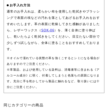
お手入れ方法
通常のお手入れは、柔らかい布を使用した乾拭きやブラッシ
ングで表面の埃などの汚れを落としてあげるお手入れをおす
すめいたします。革の表面に乾燥してきた感触がありました
ら、レザーワックス（
SOK-06
）を、薄く全体に塗り伸ば
し、乾いたらよく乾拭きをしてください。目立たない部分で
少しずつ試しながら、全体に塗ることをおすすめしておりま
す。
※オイルで濡れている状態の革を強くこするとシミになる場合が
ありますのでご注意ください。
※革製品、および使用している染料は、消毒液等に含まれる《ア
ルコール成分》に弱く、付着してしまうと色落ちの原因になりま
す。充分に手を乾かしてから製品に触れるなど、取り扱いには十
分にご注意ください。
同じカテゴリーの商品