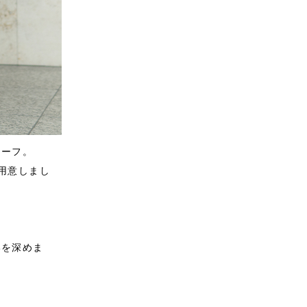
リーフ。
用意しまし
いを深めま