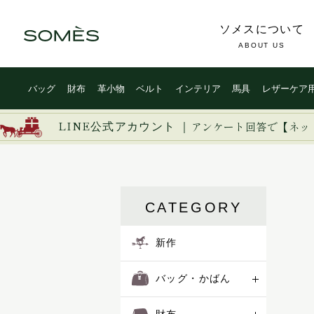
ソメスについて
ABOUT US
バッグ
財布
革小物
ベルト
インテリア
馬具
レザーケア
LINE公式アカウント ｜
アンケート回答で【ネッ
CATEGORY
新作
バッグ・かばん