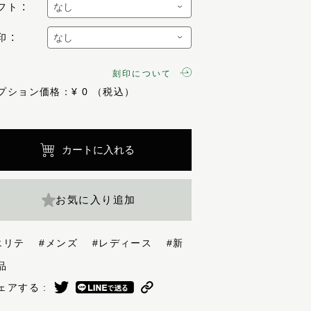
フト
印
刻印について
プション価格：¥
0
カートに入れる
お気に入り追加
エリテ
#メンズ
#レディース
#新
商品
ェアする :