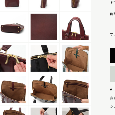
ギ
刻
オ
#
シ