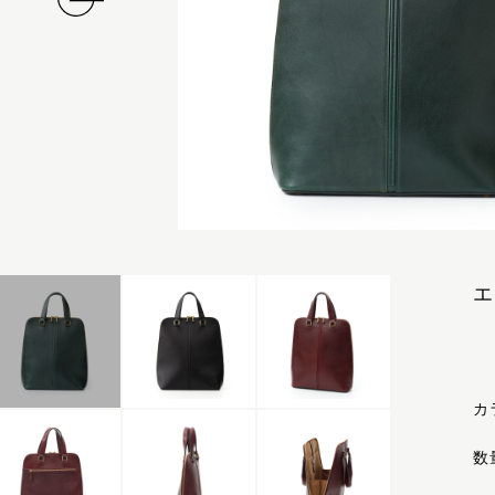
エ
カ
数